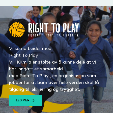
Vi samarbeider med
Right To Play
Vi i KKmila er stolte av å kunne dele at vi
har inngått et samarbeid
med Right To Play , en organisasjon som
jobber for at barn over hele verden skal få
tilgang til lek, læring og trygghet.
LES MER