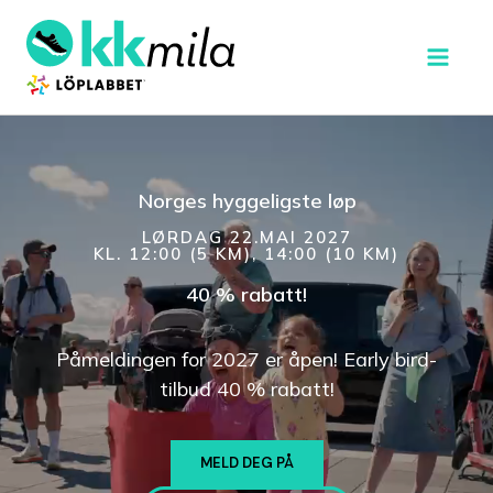
Hopp
MAI
rett
MEN
til
innholdet
Norges hyggeligste løp
LØRDAG 22.MAI 202
7
KL. 12:00 (5 KM), 14:00 (10 KM)
40 % rabatt!
Påmeldingen for 2027 er åpen! Early bird-
tilbud 40 % rabatt!
MELD DEG PÅ