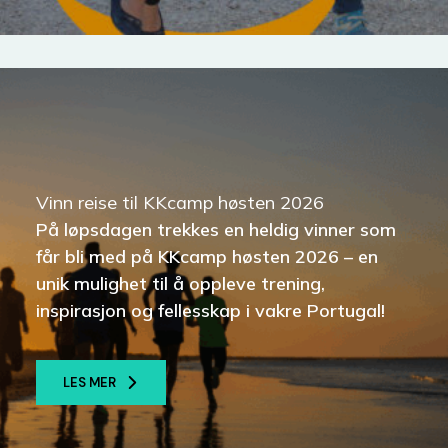
Vinn reise til KKcamp høsten 2026
På løpsdagen trekkes en heldig vinner som
får bli med på
KKcamp høsten 2026
– en
unik mulighet til å oppleve trening,
inspirasjon og fellesskap i vakre Portugal!
LES MER