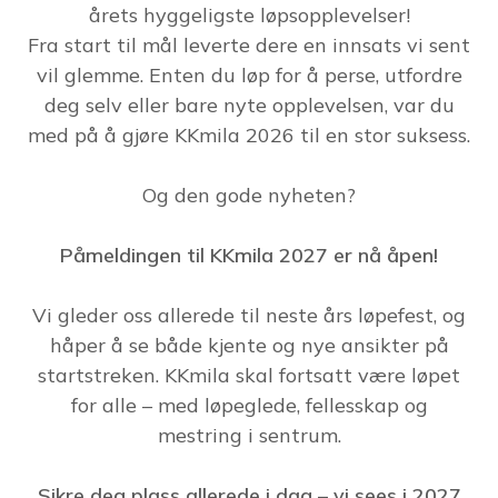
årets hyggeligste løpsopplevelser!
Fra start til mål leverte dere en innsats vi sent
vil glemme. Enten du løp for å perse, utfordre
deg selv eller bare nyte opplevelsen, var du
med på å gjøre KKmila 2026 til en stor suksess.
Og den gode nyheten?
Påmeldingen til KKmila 2027 er nå åpen!
Vi gleder oss allerede til neste års løpefest, og
håper å se både kjente og nye ansikter på
startstreken. KKmila skal fortsatt være løpet
for alle – med løpeglede, fellesskap og
mestring i sentrum.
Sikre deg plass allerede i dag – vi sees i 2027