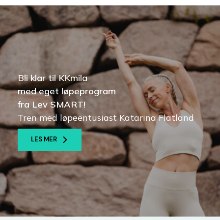
Bli klar til KKmila
med eget løpeprogram
fra Lev SMART!
Tren med løpeentusiast Katarina Flatland
LES MER