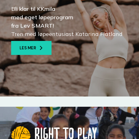
Bli klar til KKmila
med eget løpeprogram
fra Lev SMART!
Tren med løpeentusiast Katarina Flatland
LES MER