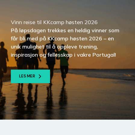
Vinn reise til KKcamp høsten 2026
På løpsdagen trekkes en heldig vinner som
får bli med på
KKcamp høsten 2026
– en
unik mulighet til å oppleve trening,
inspirasjon og fellesskap i vakre Portugal!
LES MER