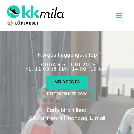
Hopp
MAI
rett
MEN
til
innholdet
Norges hyggeligste løp
LØRDAG 6. JUNI 2026
KL. 12:00 (5 KM), 14:00 (10 KM)
MELD DEG PÅ
DELTAKERLISTE 2026
Early bird tilbud:
699 kr frem til mandag 1. mai
!